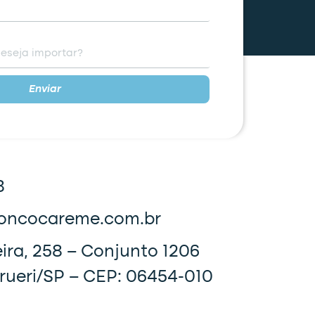
seja importar?
Enviar
8
oncocareme.com.br
ra, 258 – Conjunto 1206
arueri/SP – CEP: 06454-010