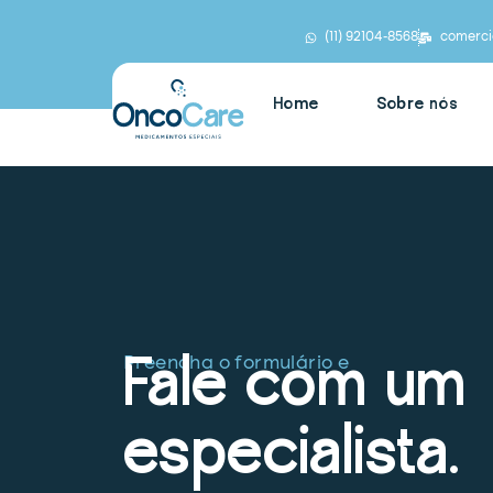
(11) 92104-8568
comerc
Home
Sobre nós
Fale com um
Preencha o formulário e
especialista.