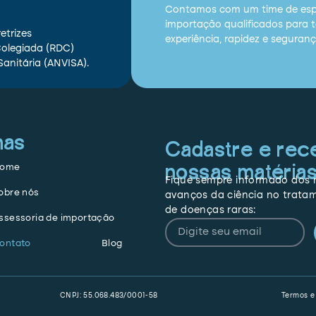
Contamos com um time de espe
importação qualificados para t
etrizes
experiência, rapidez e seguranç
Colegiada (RDC)
Sanitária (ANVISA).
nas
Cadastre e rec
nossas matéria
ome
Fique sempre informado dos 
obre nós
avanços da ciência no trata
de doenças raras:
ssessoria de importação
ontato
Blog
CNPJ: 55.068.483/0001-58
Termos e