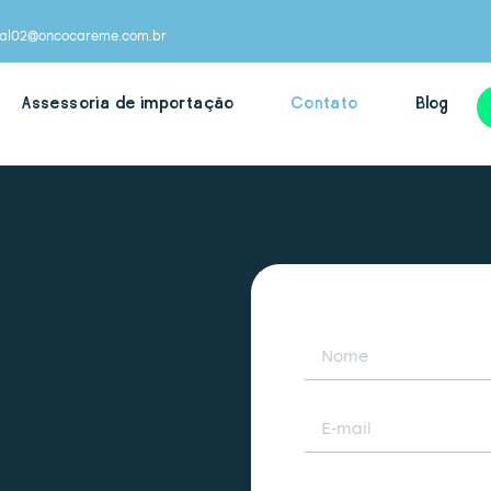
ial02@oncocareme.com.br
Assessoria de importação
Contato
Blog
Nome
E-mail
Número para contat