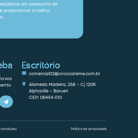
cialistas em assessoria de
e proporcionar a melhor
a.
eba
Escritório
s
comercial02@oncocareme.com.br
novos
Alameda Madeira, 258 – Cj 1206
mento
Alphaville – Barueri
CEP: 06454-010
 condições
Política de privacidade